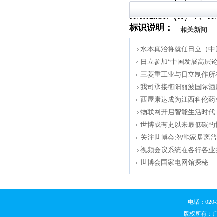
Y、KAO125C（R）Y
KAO250C（R）Y、K
标识说明：
相关新闻
水本真治将就任日立（中
日立参加“中国发展高层论坛
三菱重工业与日立制作所
我司承接衡阳丽波国际酒
西屋康达成为江西科伦药
物联网开启智能生活时代
世博成有史以来最低碳的
关注世博会:智能家居离
视频会议系统在各行各业
世博会国家电网馆探秘
电话：020
版权所有：