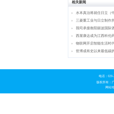
相关新闻
水本真治将就任日立（
三菱重工业与日立制作
我司承接衡阳丽波国际
西屋康达成为江西科伦
物联网开启智能生活时
世博成有史以来最低碳
电话：020
版权所有：
网站