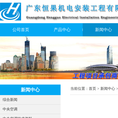
公司首页
产品中心
新闻中心
当前位置：
首页
>
新闻中心
新闻中心
综合新闻
中央空调